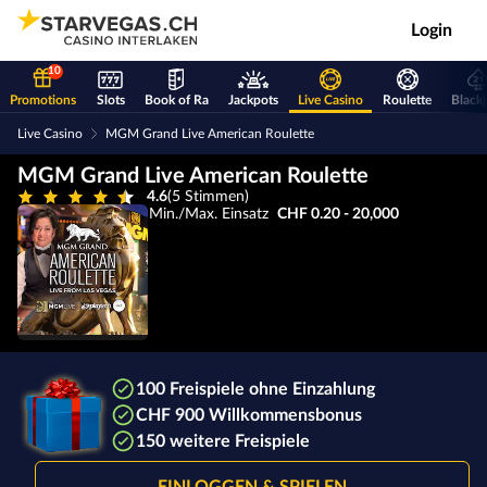
Login
10
Promotions
Slots
Book of Ra
Jackpots
Live Casino
Roulette
Black
Live Casino
MGM Grand Live American Roulette
MGM Grand Live American Roulette
4.6
(5 Stimmen)
Min./Max. Einsatz
CHF 0.20 - 20,000
100 Freispiele ohne Einzahlung
CHF 900 Willkommensbonus
150 weitere Freispiele
EINLOGGEN & SPIELEN