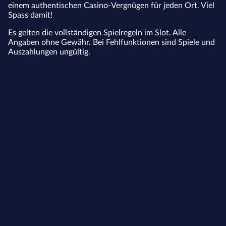
einem authentischen Casino-Vergnügen für jeden Ort. Viel
Spass damit!
Es gelten die vollständigen Spielregeln im Slot. Alle
Angaben ohne Gewähr. Bei Fehlfunktionen sind Spiele und
Auszahlungen ungültig.