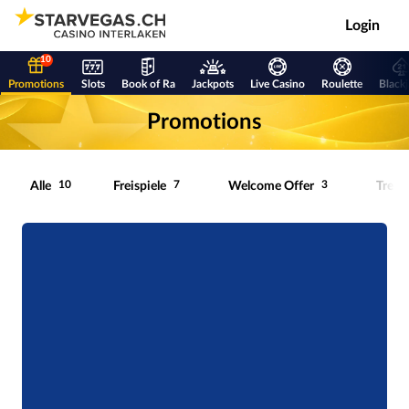
Login
10
Promotions
Slots
Book of Ra
Jackpots
Live Casino
Roulette
Black
Promotions
10
7
3
Alle
Freispiele
Welcome Offer
Treue