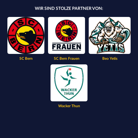
WIR SIND STOLZE PARTNER VON:
SC Bern
SC Bern Frauen
Beo Yetis
Wacker Thun