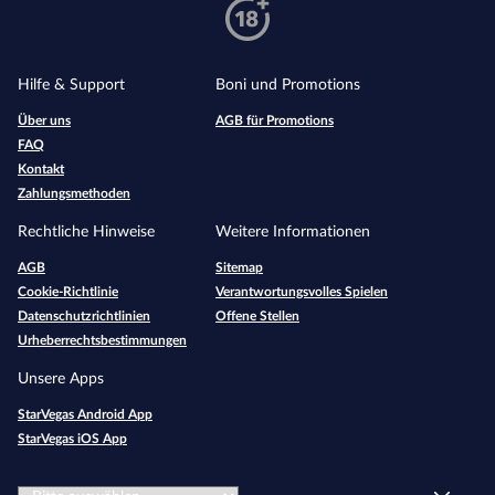
Hilfe & Support
Boni und Promotions
Über uns
AGB für Promotions
FAQ
Kontakt
Zahlungsmethoden
Rechtliche Hinweise
Weitere Informationen
AGB
Sitemap
Cookie-Richtlinie
Verantwortungsvolles Spielen
Datenschutzrichtlinien
Offene Stellen
Urheberrechtsbestimmungen
Unsere Apps
StarVegas Android App
StarVegas iOS App
Sprachauswahl