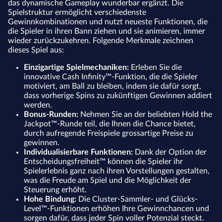
das dynamische Gameplay wunderbar ergänzt. Die
Spielstruktur ermöglicht verschiedenste
Gewinnkombinationen und nutzt neueste Funktionen, die
die Spieler in ihren Bann ziehen und sie animieren, immer
wieder zurückzukehren. Folgende Merkmale zeichnen
dieses Spiel aus:
Einzigartige Spielmechaniken:
Erleben Sie die
innovative Cash Infinity™-Funktion, die die Spieler
motiviert, am Ball zu bleiben, indem sie dafür sorgt,
dass vorherige Spins zu zukünftigen Gewinnen addiert
werden.
Bonus-Runden:
Nehmen Sie an der beliebten Hold the
Jackpot™-Runde teil, die Ihnen die Chance bietet,
durch aufregende Freispiele grossartige Preise zu
gewinnen.
Individualisierbare Funktionen:
Dank der Option der
Entscheidungsfreiheit™ können die Spieler ihr
Spielerlebnis ganz nach ihren Vorstellungen gestalten,
was die Freude am Spiel und die Möglichkeit der
Steuerung erhöht.
Hohe Bindung:
Die Cluster-Sammler- und Glücks-
Level™-Funktionen erhöhen Ihre Gewinnchancen und
sorgen dafür, dass jeder Spin voller Potenzial steckt.