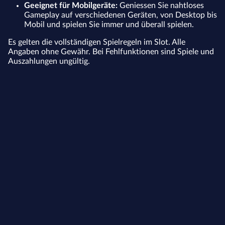
Geeignet für Mobilgeräte:
Geniessen Sie nahtloses
Gameplay auf verschiedenen Geräten, von Desktop bis
Mobil und spielen Sie immer und überall spielen.
Es gelten die vollständigen Spielregeln im Slot. Alle
Angaben ohne Gewähr. Bei Fehlfunktionen sind Spiele und
Auszahlungen ungültig.