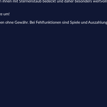
on ihnen mit Sternenstaub bedeckt und daher besonders wertvoll.
ze um!
gaben ohne Gewähr. Bei Fehlfunktionen sind Spiele und Auszahlung