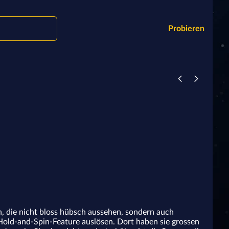
Probieren
T
HOT
HOT
n, die nicht bloss hübsch aussehen, sondern auch
Hold-and-Spin-Feature auslösen. Dort haben sie grossen