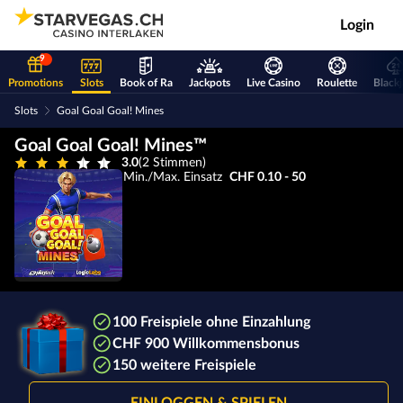
Login
9
Promotions
Slots
Book of Ra
Jackpots
Live Casino
Roulette
Black
Slots
Goal Goal Goal! Mines
Goal Goal Goal! Mines™
3.0
(2 Stimmen)
Min./Max. Einsatz
CHF 0.10 - 50
100 Freispiele ohne Einzahlung
CHF 900 Willkommensbonus
150 weitere Freispiele
EINLOGGEN & SPIELEN