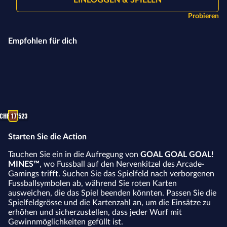
Probieren
Empfohlen für dich
CHF 17'523
HOT
HOT
HOT
HO
Starten Sie die Action
Tauchen Sie ein in die Aufregung von
GOAL GOAL GOAL!
MINES™
, wo Fussball auf den Nervenkitzel des Arcade-
Gamings trifft. Suchen Sie das Spielfeld nach verborgenen
Fussballsymbolen ab, während Sie roten Karten
ausweichen, die das Spiel beenden könnten. Passen Sie die
Spielfeldgrösse und die Kartenzahl an, um die Einsätze zu
erhöhen und sicherzustellen, dass jeder Wurf mit
Gewinnmöglichkeiten gefüllt ist.