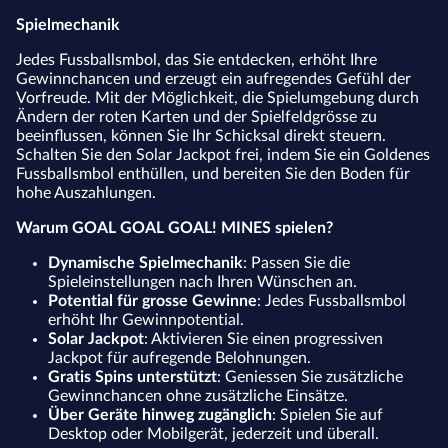
Spielmechanik
Jedes Fussballsmbol, das Sie entdecken, erhöht Ihre
Gewinnchancen und erzeugt ein aufregendes Gefühl der
Vorfreude. Mit der Möglichkeit, die Spielumgebung durch
Ändern der roten Karten und der Spielfeldgrösse zu
beeinflussen, können Sie Ihr Schicksal direkt steuern.
Schalten Sie den Solar Jackpot frei, indem Sie ein Goldenes
Fussballsmbol enthüllen, und bereiten Sie den Boden für
hohe Auszahlungen.
Warum GOAL GOAL GOAL! MINES spielen?
Dynamische Spielmechanik
: Passen Sie die
Spieleinstellungen nach Ihren Wünschen an.
Potential für grosse Gewinne
: Jedes Fussballsmbol
erhöht Ihr Gewinnpotential.
Solar Jackpot
: Aktivieren Sie einen progressiven
Jackpot für aufregende Belohnungen.
Gratis Spins unterstützt
: Geniessen Sie zusätzliche
Gewinnchancen ohne zusätzliche Einsätze.
Über Geräte hinweg zugänglich
: Spielen Sie auf
Desktop oder Mobilgerät, jederzeit und überall.