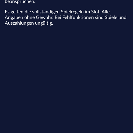
beanspruchen.
Es gelten die vollständigen Spielregeln im Slot. Alle
Angaben ohne Gewähr. Bei Fehlfunktionen sind Spiele und
Auszahlungen ungültig.