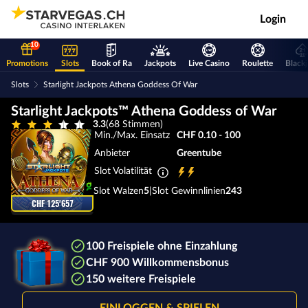
Login
10
Promotions
Slots
Book of Ra
Jackpots
Live Casino
Roulette
Black
Slots
Starlight Jackpots Athena Goddess Of War
Starlight Jackpots™ Athena Goddess of War
3.3
(68 Stimmen)
Min./Max. Einsatz
CHF 0.10 - 100
Anbieter
Greentube
Slot Volatilität
Slot Walzen
5
|
Slot Gewinnlinien
243
CHF 125'657
100 Freispiele ohne Einzahlung
CHF 900 Willkommensbonus
150 weitere Freispiele
EINLOGGEN & SPIELEN