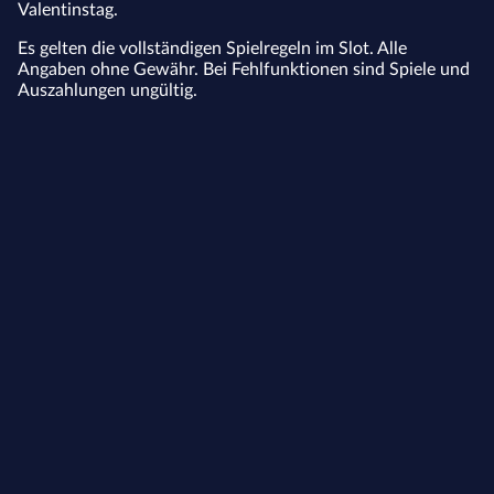
Valentinstag.
Es gelten die vollständigen Spielregeln im Slot. Alle
Angaben ohne Gewähr. Bei Fehlfunktionen sind Spiele und
Auszahlungen ungültig.