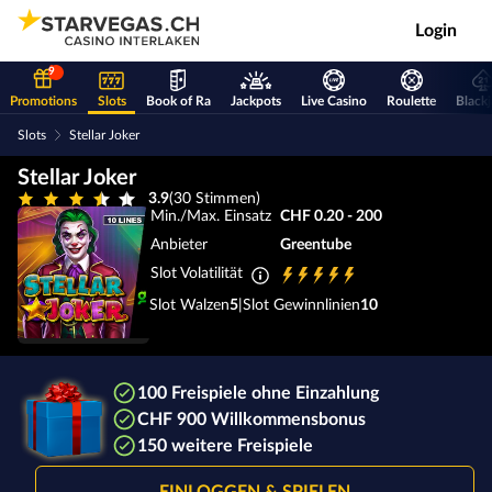
Login
9
Promotions
Slots
Book of Ra
Jackpots
Live Casino
Roulette
Black
Slots
Stellar Joker
Stellar Joker
3.9
(30 Stimmen)
Min./Max. Einsatz
CHF 0.20 - 200
Anbieter
Greentube
Slot Volatilität
Slot Walzen
5
|
Slot Gewinnlinien
10
100 Freispiele ohne Einzahlung
CHF 900 Willkommensbonus
150 weitere Freispiele
EINLOGGEN & SPIELEN