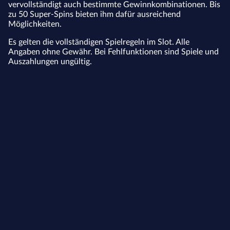
vervollständigt auch bestimmte Gewinnkombinationen. Bis
zu 50 Super-Spins bieten ihm dafür ausreichend
Möglichkeiten.
Es gelten die vollständigen Spielregeln im Slot. Alle
Angaben ohne Gewähr. Bei Fehlfunktionen sind Spiele und
Auszahlungen ungültig.