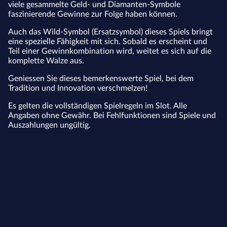
viele gesammelte Geld- und Diamanten-Symbole
faszinierende Gewinne zur Folge haben können.
Auch das Wild-Symbol (Ersatzsymbol) dieses Spiels bringt
eine spezielle Fähigkeit mit sich. Sobald es erscheint und
Teil einer Gewinnkombination wird, weitet es sich auf die
komplette Walze aus.
Geniessen Sie dieses bemerkenswerte Spiel, bei dem
Tradition und Innovation verschmelzen!
Es gelten die vollständigen Spielregeln im Slot. Alle
Angaben ohne Gewähr. Bei Fehlfunktionen sind Spiele und
Auszahlungen ungültig.