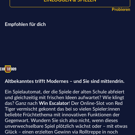
Probieren
Empfohlen für dich
CHF 18'009
HOT
HOT
HOT
HO
Altbekanntes trifft Modernes – und Sie sind mittendrin.
Ein Spielautomat, der die Spiele der alten Schule abfeiert
und gleichzeitig mit frischen Ideen aufwartet? Wie klingt
das? Ganz nach
Win Escalator
! Der Online-Slot von Red
Tiger vermischt gekonnt das bei so vielen Spieler:innen
beliebte Früchtethema mit innovativen Funktionen der
Gegenwart. Wundern Sie sich also nicht, wenn dieses
unverwechselbare Spiel plötzlich wächst oder – mit etwas
Glück – einen erzielten Gewinn via Rolltreppe in noch