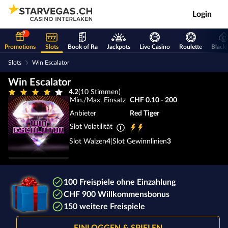
Login
9
Promotions
Slots
Book of Ra
Jackpots
Live Casino
Roulette
Black
Slots
Win Escalator
Win Escalator
4.2
(10 Stimmen)
Min./Max. Einsatz
CHF 0.10 - 200
Anbieter
Red Tiger
Slot Volatilität
Slot Walzen
4
|
Slot Gewinnlinien
3
100 Freispiele ohne Einzahlung
CHF 900 Willkommensbonus
150 weitere Freispiele
EINLOGGEN & SPIELEN