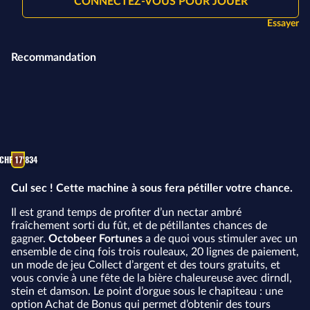
CONNECTEZ-VOUS POUR JOUER
Essayer
Recommandation
CHF 17'834
POPULAIRES
POPULAIRES
POPULAIRES
PO
Cul sec ! Cette machine à sous fera pétiller votre chance.
Il est grand temps de profiter d’un nectar ambré
fraîchement sorti du fût, et de pétillantes chances de
gagner.
Octobeer Fortunes
a de quoi vous stimuler avec un
ensemble de cinq fois trois rouleaux, 20 lignes de paiement,
un mode de jeu Collect d’argent et des tours gratuits, et
vous convie à une fête de la bière chaleureuse avec dirndl,
stein et damson. Le point d’orgue sous le chapiteau : une
option Achat de Bonus qui permet d’obtenir des tours