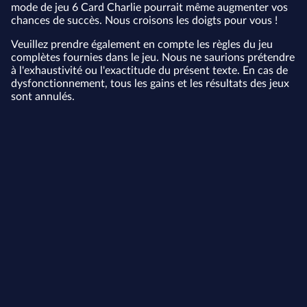
mode de jeu 6 Card Charlie pourrait même augmenter vos
chances de succès. Nous croisons les doigts pour vous !
Veuillez prendre également en compte les règles du jeu
complètes fournies dans le jeu. Nous ne saurions prétendre
à l'exhaustivité ou l'exactitude du présent texte. En cas de
dysfonctionnement, tous les gains et les résultats des jeux
sont annulés.