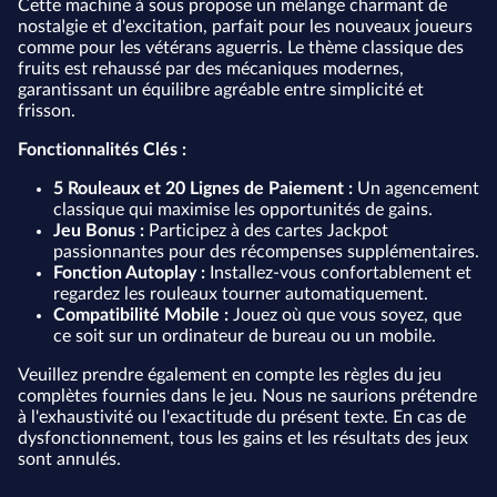
Cette machine à sous propose un mélange charmant de
nostalgie et d'excitation, parfait pour les nouveaux joueurs
comme pour les vétérans aguerris. Le thème classique des
fruits est rehaussé par des mécaniques modernes,
garantissant un équilibre agréable entre simplicité et
frisson.
Fonctionnalités Clés :
5 Rouleaux et 20 Lignes de Paiement :
Un agencement
classique qui maximise les opportunités de gains.
Jeu Bonus :
Participez à des cartes Jackpot
passionnantes pour des récompenses supplémentaires.
Fonction Autoplay :
Installez-vous confortablement et
regardez les rouleaux tourner automatiquement.
Compatibilité Mobile :
Jouez où que vous soyez, que
ce soit sur un ordinateur de bureau ou un mobile.
Veuillez prendre également en compte les règles du jeu
complètes fournies dans le jeu. Nous ne saurions prétendre
à l'exhaustivité ou l'exactitude du présent texte. En cas de
dysfonctionnement, tous les gains et les résultats des jeux
sont annulés.