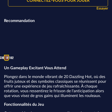
CONNECTEZ-VOUS POUR JOUER
Essayer
Recommandation
CHF 18'102
POPULAIRES
POPULAIRES
POPULAIRES
PO
Un Gameplay Excitant Vous Attend
Plongez dans le monde vibrant de 20 Dazzling Hot, où des
fruits juteux et des symboles classiques se réunissent pour
offrir une expérience de jeu rafraîchissante. À chaque
rotation, vous ressentirez le frisson de l'anticipation alors
que vous visez de gros gains qui illuminent les rouleaux.
Fonctionnalités du Jeu