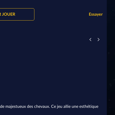
 JOUER
Essayer
PULAIRES
POPULAIRES
POPULAIRES
de majestueux des chevaux. Ce jeu allie une esthétique