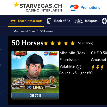
9
Promotions
Machines à sous
Book of Ra
Jackpots
Machines À Sous
50 Horses
50 Horses
5.0
(3 voix)
Mise Min./Max.
CHF 0.50
Fournisseur
Amusnet
Volatilité
Rouleaux
5
|
Lignes
50
CHF 2'719