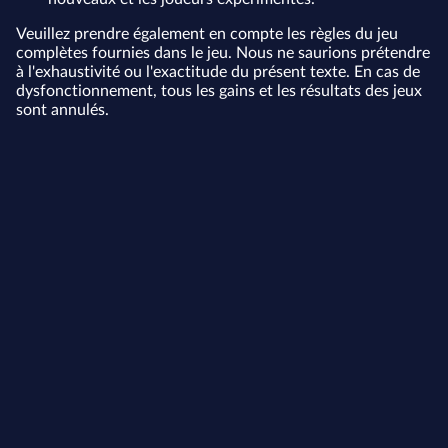
Veuillez prendre également en compte les règles du jeu
complètes fournies dans le jeu. Nous ne saurions prétendre
à l'exhaustivité ou l'exactitude du présent texte. En cas de
dysfonctionnement, tous les gains et les résultats des jeux
sont annulés.