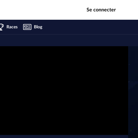
Rechercher
Se connecter
Races
Blog