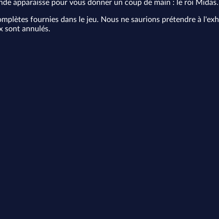
ende apparaisse pour vous donner un coup de main : le roi Midas
mplètes fournies dans le jeu. Nous ne saurions prétendre à l'exha
x sont annulés.