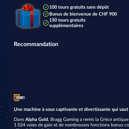
100 tours gratuits sans dépôt
Bonus de bienvenue de CHF 900
150 tours gratuits
supplémentaires
Recommandation
CHF 18'081
POPULAIRES
POPULAIRES
POPULAIRES
Une machine à sous captivante et divertissante qui vaut 
Dans
Alpha Gold
, Bragg Gaming a remis la Grèce antique
1 024 voies de gain et de nombreuses fonctions bonus com