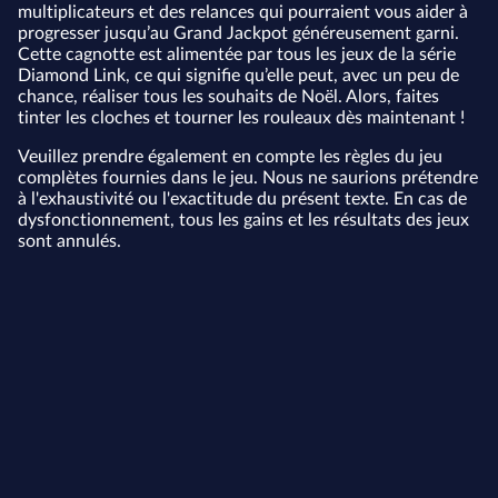
multiplicateurs et des relances qui pourraient vous aider à
progresser jusqu’au Grand Jackpot généreusement garni.
Cette cagnotte est alimentée par tous les jeux de la série
Diamond Link, ce qui signifie qu’elle peut, avec un peu de
chance, réaliser tous les souhaits de Noël. Alors, faites
tinter les cloches et tourner les rouleaux dès maintenant !
Veuillez prendre également en compte les règles du jeu
complètes fournies dans le jeu. Nous ne saurions prétendre
à l'exhaustivité ou l'exactitude du présent texte. En cas de
dysfonctionnement, tous les gains et les résultats des jeux
sont annulés.