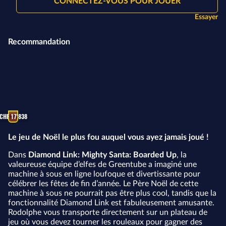
CONNECTEZ-VOUS POUR JOUER
Essayer
Recommandation
CHF 17'838
POPULAIRES
POPULAIRES
POPULAIRES
PO
Le jeu de Noël le plus fou auquel vous ayez jamais joué !
Dans
Diamond Link: Mighty Santa: Boarded Up
, la
valeureuse équipe d’elfes de Greentube a imaginé une
machine à sous en ligne loufoque et divertissante pour
célébrer les fêtes de fin d’année. Le Père Noël de cette
machine à sous ne pourrait pas être plus cool, tandis que la
fonctionnalité Diamond Link est fabuleusement amusante.
Rodolphe vous transporte directement sur un plateau de
jeu où vous devez tourner les rouleaux pour gagner des