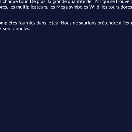
nt à chaque tour. De plus, la grande quantité de TNT qui se trou
orés, les multiplicateurs, les Mega symboles Wild, les tours dorés
mplètes fournies dans le jeu. Nous ne saurions prétendre à l'exha
x sont annulés.