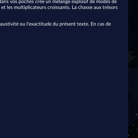
ve dans vos poches crée un mélange explosif de modes de
 et les multiplicateurs croissants. La chasse aux trésors
ustivité ou l'exactitude du présent texte. En cas de