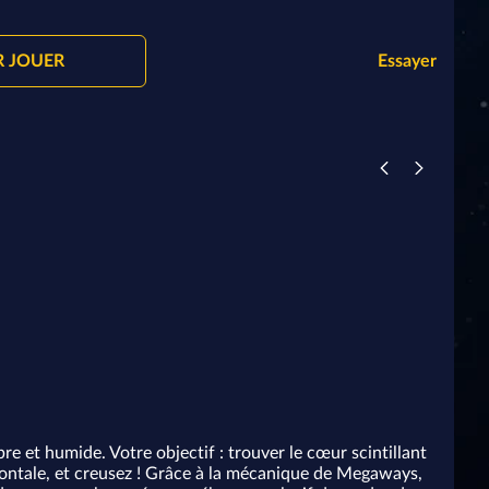
 JOUER
Essayer
PULAIRES
POPULAIRES
POPULAIRES
 et humide. Votre objectif : trouver le cœur scintillant
frontale, et creusez ! Grâce à la mécanique de Megaways,