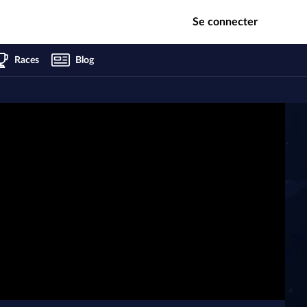
Rechercher
Se connecter
Races
Blog