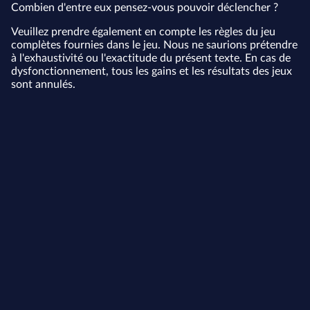
Combien d'entre eux pensez-vous pouvoir déclencher ?
Veuillez prendre également en compte les règles du jeu
complètes fournies dans le jeu. Nous ne saurions prétendre
à l'exhaustivité ou l'exactitude du présent texte. En cas de
dysfonctionnement, tous les gains et les résultats des jeux
sont annulés.