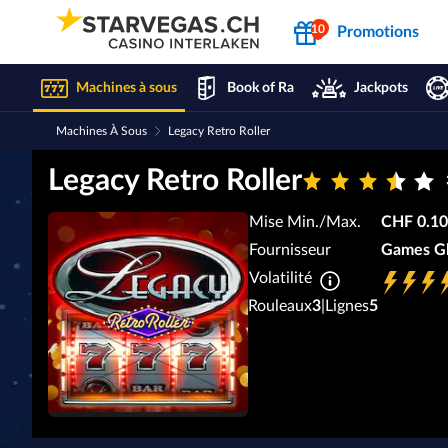
10
Promotions
Machines à sous
Book of Ra
Jackpots
Machines À Sous
Legacy Retro Roller
Legacy Retro Roller
Mise Min./Max.
CHF 0.10
Fournisseur
Games Gl
Volatilité
Rouleaux
3
|
Lignes
5