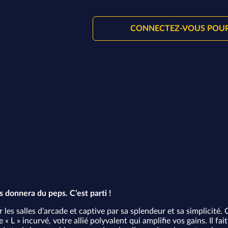
CONNECTEZ-VOUS POUR
POPULAIRES
POPULAIRES
PO
s donnera du peps. C’est parti !
brer les salles d’arcade et captive par sa splendeur et sa simplicit
 « L » incurvé, votre allié polyvalent qui amplifie vos gains. Il fa