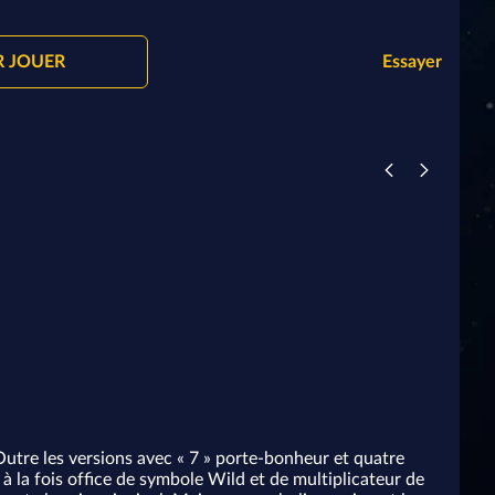
 JOUER
Essayer
PULAIRES
POPULAIRES
POPULAIRES
é. Outre les versions avec « 7 » porte-bonheur et quatre
it à la fois office de symbole Wild et de multiplicateur de