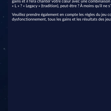
gains et il fera chanter votre cœur avec une combinaison 
« L » ? « Legacy » (tradition), peut-être ? À moins qu’il n
Veuillez prendre également en compte les règles du jeu co
dysfonctionnement, tous les gains et les résultats des jeu