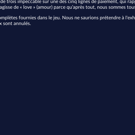
de trois impeccable sur une des cinq lignes de paiement, qui rapp
e s’agisse de « love » (amour) parce qu’après tout, nous sommes to
mplètes fournies dans le jeu. Nous ne saurions prétendre à l'exha
x sont annulés.