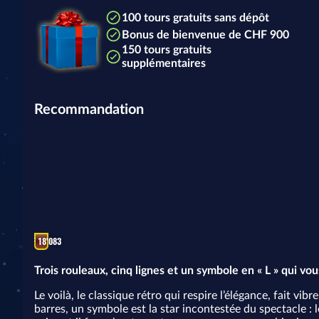
100 tours gratuits sans dépôt
Bonus de bienvenue de CHF 900
150 tours gratuits
supplémentaires
Recommandation
CHF 18'083
POPULAIRES
POPULAIRES
POPULAIRES
Trois rouleaux, cinq lignes et un symbole en « L » qui vou
Le voilà, le classique rétro qui respire l’élégance, fait vi
barres, un symbole est la star incontestée du spectacle : le