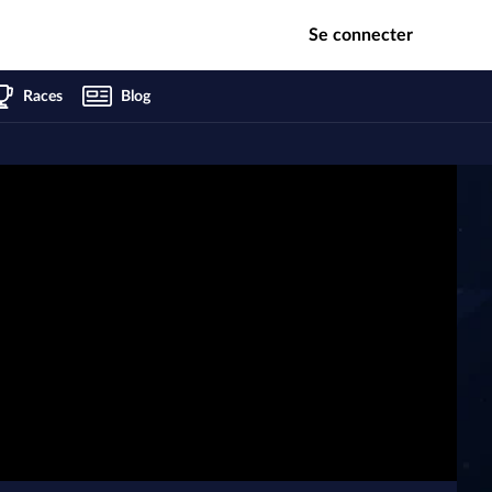
Rechercher
Se connecter
Races
Blog