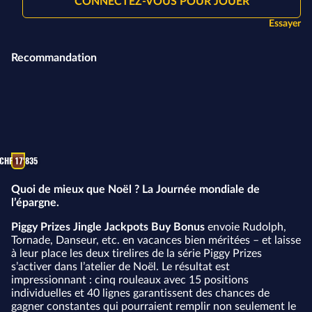
CONNECTEZ-VOUS POUR JOUER
Essayer
Recommandation
CHF 17'835
POPULAIRES
POPULAIRES
POPULAIRES
PO
Quoi de mieux que Noël ? La Journée mondiale de
l’épargne.
Piggy Prizes Jingle Jackpots Buy Bonus
envoie Rudolph,
Tornade, Danseur, etc. en vacances bien méritées – et laisse
à leur place les deux tirelires de la série Piggy Prizes
s’activer dans l’atelier de Noël. Le résultat est
impressionnant : cinq rouleaux avec 15 positions
individuelles et 40 lignes garantissent des chances de
gagner constantes qui pourraient remplir non seulement le