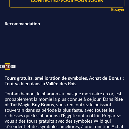
CONNECTEZ-VOUS POUR JOUER
Essayer
Recommandation
CHF 18'086
POPULAIRES
POPULAIRES
POPULAIRES
PO
Tours gratuits, amélioration de symboles, Achat de Bonus :
Tout va bien dans la Vallée des Rois.
Toutankhamon, le pharaon au masque mortuaire en or, est
probablement la momie la plus connue à ce jour. Dans
Rise
of Tut Magic Buy Bonus
, vous rencontrez le puissant
souverain dans sa période la plus faste, avec toutes les
richesses que les pharaons d’Égypte ont à offrir. Préparez-
vous à des tours gratuits avec des symboles Wild qui
s’étendent et des symboles améliorés, à une fonction Achat