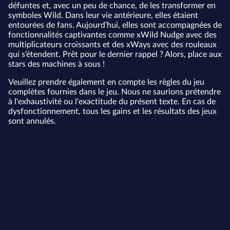
défuntes et, avec un peu de chance, de les transformer en
symboles Wild. Dans leur vie antérieure, elles étaient
entourées de fans. Aujourd’hui, elles sont accompagnées de
fonctionnalités captivantes comme xWild Nudge avec des
multiplicateurs croissants et des xWays avec des rouleaux
qui s’étendent. Prêt pour le dernier rappel ? Alors, place aux
stars des machines à sous !
Veuillez prendre également en compte les règles du jeu
complètes fournies dans le jeu. Nous ne saurions prétendre
à l'exhaustivité ou l'exactitude du présent texte. En cas de
dysfonctionnement, tous les gains et les résultats des jeux
sont annulés.