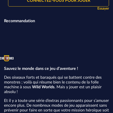
CONNECTEZ-VOUS POUR JOUER
Essayer
Recommandation
CHF 18'083
POPULAIRES
POPULAIRES
POPULAIRES
PO
Sauvez le monde dans ce jeu d’aventure !
Des oiseaux forts et baraqués qui se battent contre des
monstres ; voilà qui résume bien le contenu de la folle
machine à sous
Wild Worlds
. Mais y jouer est un plaisir
absolu !
Et il y a toute une série d’extras passionnants pour s’amuser
encore plus. De nombreux modes de jeu apparaissent sans
prévenir pour faire en sorte que votre mission héroïque soit