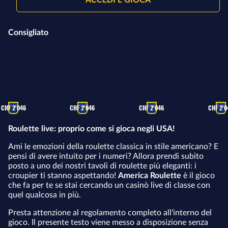
Consigliato
CHF 2'046
CHF 2'046
CHF 2'046
CHF 2'0
Roulette live: proprio come si gioca negli USA!
Ami le emozioni della roulette classica in stile americano? E
pensi di avere intuito per i numeri? Allora prendi subito
posto a uno dei nostri tavoli di roulette più eleganti: i
croupier ti stanno aspettando!
America Roulette
è il gioco
che fa per te se stai cercando un casinò live di classe con
quel qualcosa in più.
Presta attenzione al regolamento completo all'interno del
gioco. Il presente testo viene messo a disposizione senza