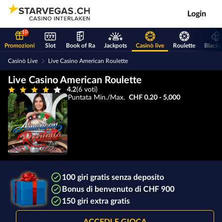
Login
10
Promozioni
Slot
Book of Ra
Jackpots
Casinò live
Roulette
Blackj
Casinò Live
Live Casino American Roulette
Live Casino American Roulette
4.2
(6 voti)
Puntata Min./Max.
CHF 0.20 - 5,000
100 giri gratis senza deposito
Bonus di benvenuto di CHF 900
150 giri extra gratis
ACCEDI E GIOCA