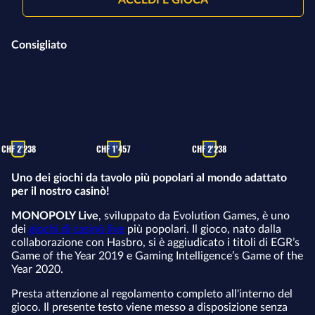
Consigliato
CHF 2'238
CHF 1'457
CHF 2'238
HO
Uno dei giochi da tavolo più popolari al mondo adattato
per il nostro casinò!
MONOPOLY Live
, sviluppato da Evolution Games, è uno
dei
giochi di casinò live
più popolari. Il gioco, nato dalla
collaborazione con Hasbro, si è aggiudicato i titoli di EGR’s
Game of the Year 2019 e Gaming Intelligence’s Game of the
Year 2020.
Presta attenzione al regolamento completo all'interno del
gioco. Il presente testo viene messo a disposizione senza