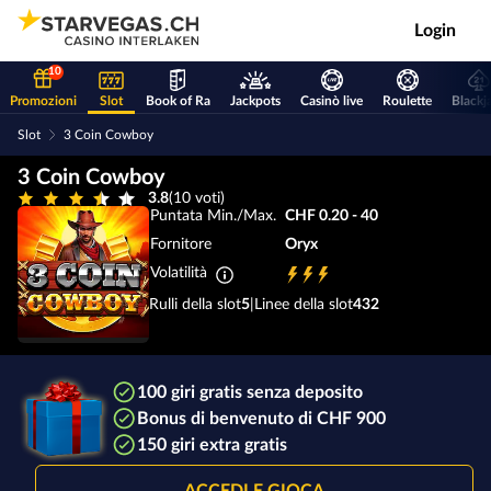
Login
10
Promozioni
Slot
Book of Ra
Jackpots
Casinò live
Roulette
Blackj
Slot
3 Coin Cowboy
3 Coin Cowboy
3.8
(10 voti)
Puntata Min./Max.
CHF 0.20 - 40
Fornitore
Oryx
Volatilità
Rulli della slot
5
|
Linee della slot
432
100 giri gratis senza deposito
Bonus di benvenuto di CHF 900
150 giri extra gratis
ACCEDI E GIOCA