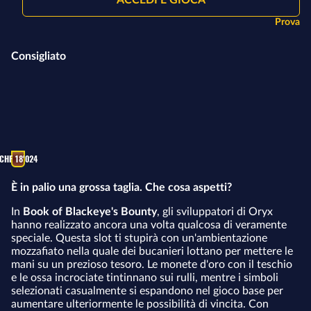
Prova
Consigliato
CHF 18'024
HOT
HOT
HOT
HO
È in palio una grossa taglia. Che cosa aspetti?
In
Book of Blackeye's Bounty
, gli sviluppatori di Oryx
hanno realizzato ancora una volta qualcosa di veramente
speciale. Questa slot ti stupirà con un'ambientazione
mozzafiato nella quale dei bucanieri lottano per mettere le
mani su un prezioso tesoro. Le monete d'oro con il teschio
e le ossa incrociate tintinnano sui rulli, mentre i simboli
selezionati casualmente si espandono nel gioco base per
aumentare ulteriormente le possibilità di vincita. Con