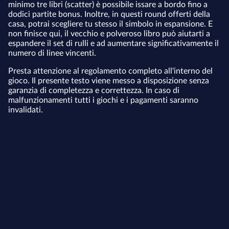
minimo tre libri (scatter) è possibile issare a bordo fino a
dodici partite bonus. Inoltre, in questi round offerti della
casa, potrai scegliere tu stesso il simbolo in espansione. E
non finisce qui, il vecchio e polveroso libro può aiutarti a
espandere il set di rulli e ad aumentare significativamente il
numero di linee vincenti.
Presta attenzione al regolamento completo all'interno del
gioco. Il presente testo viene messo a disposizione senza
garanzia di completezza e correttezza. In caso di
malfunzionamenti tutti i giochi e i pagamenti saranno
invalidati.