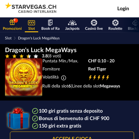
Login
9
Promozioni
Slot
Book of Ra
Jackpots
Casinò live
Roulette
Blackj
Slot
Dragon's Luck MegaWays
Dragon's Luck MegaWays
3.8
(8 voti)
Puntata Min./Max.
CHF 0.10 - 20
Fornitore
Red Tiger
Volatilità
Rulli della slot
6
|
Linee della slot
Megaways
100 giri gratis senza deposito
Bonus di benvenuto di CHF 900
150 giri extra gratis
ACCEDI E GIOCA