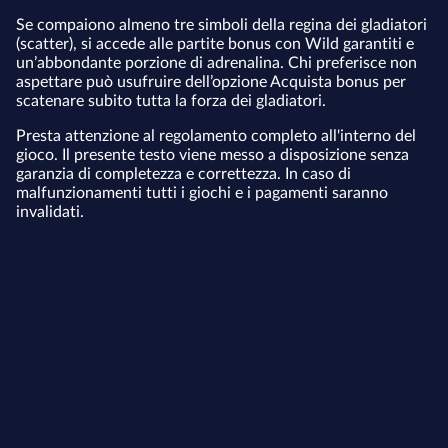
Se compaiono almeno tre simboli della regina dei gladiatori
(scatter), si accede alle partite bonus con Wild garantiti e
un’abbondante porzione di adrenalina. Chi preferisce non
aspettare può usufruire dell’opzione Acquista bonus per
scatenare subito tutta la forza dei gladiatori.
Presta attenzione al regolamento completo all'interno del
gioco. Il presente testo viene messo a disposizione senza
garanzia di completezza e correttezza. In caso di
malfunzionamenti tutti i giochi e i pagamenti saranno
invalidati.