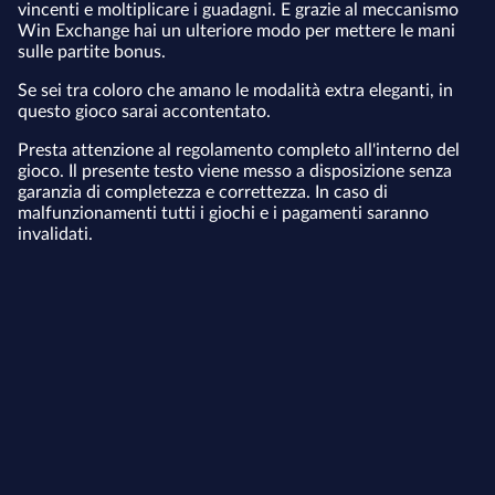
vincenti e moltiplicare i guadagni. E grazie al meccanismo
Win Exchange hai un ulteriore modo per mettere le mani
sulle partite bonus.
Se sei tra coloro che amano le modalità extra eleganti, in
questo gioco sarai accontentato.
Presta attenzione al regolamento completo all'interno del
gioco. Il presente testo viene messo a disposizione senza
garanzia di completezza e correttezza. In caso di
malfunzionamenti tutti i giochi e i pagamenti saranno
invalidati.