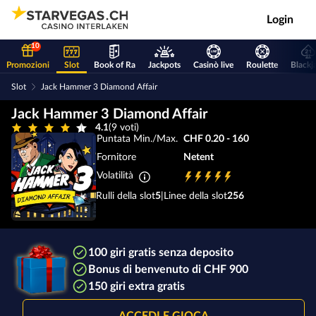
Login
10
Promozioni
Slot
Book of Ra
Jackpots
Casinò live
Roulette
Blackj
Slot
Jack Hammer 3 Diamond Affair
Jack Hammer 3 Diamond Affair
4.1
(9 voti)
Puntata Min./Max.
CHF 0.20 - 160
Fornitore
Netent
Volatilità
Rulli della slot
5
|
Linee della slot
256
100 giri gratis senza deposito
Bonus di benvenuto di CHF 900
150 giri extra gratis
ACCEDI E GIOCA