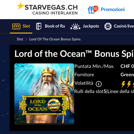
10
Promozioni
Slot
Book of Ra
Jackpots
Casinò live
Slot
Lord Of The Ocean Bonus Spins
Lord of the Ocean™ Bonus Sp
Puntata Min./Max.
CHF 0.
Fornitore
Green
Volatilità
Rulli della slot
5
|
Linee della s