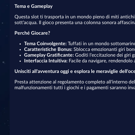
Tema e Gameplay
Questa slot ti trasporta in un mondo pieno di miti antichi
sott'acqua. Il gioco presenta una colonna sonora affascin
Perché Giocare?
Tema Coinvolgente:
Tuffati in un mondo sottomarino 
Caratteristiche Bonus:
Sblocca emozionanti giri bonu
Gameplay Gratificante:
Goditi l'eccitazione dei giri g
Interfaccia Intuitiva:
Facile da navigare, rendendolo ac
Unisciti all'avventura oggi e esplora le meraviglie dell'o
Presta attenzione al regolamento completo all'interno del 
malfunzionamenti tutti i giochi e i pagamenti saranno inva