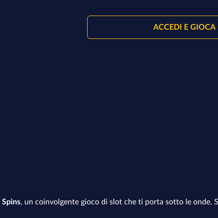
ACCEDI E GIOCA
HOT
HOT
HO
 Spins
, un coinvolgente gioco di slot che ti porta sotto le onde.