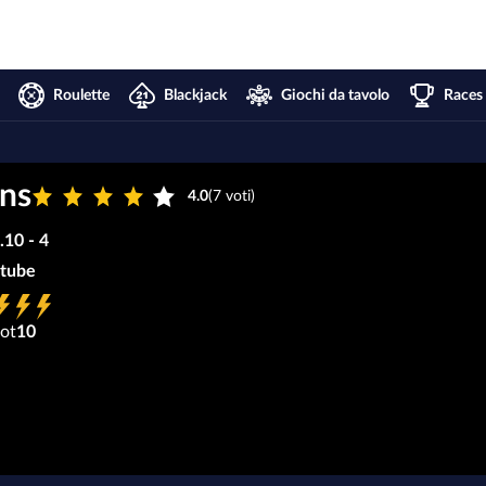
Roulette
Blackjack
Giochi da tavolo
Races
ins
4.0
(7 voti)
10 - 4
tube
lot
10