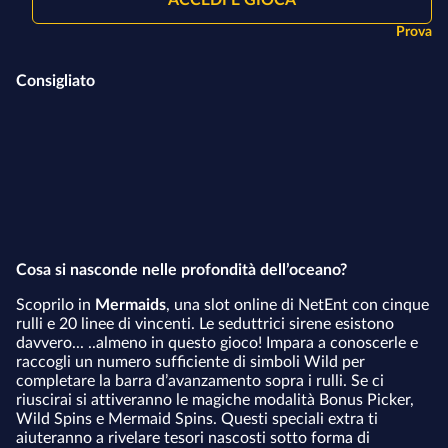
Prova
Consigliato
HOT
HOT
HOT
HO
Cosa si nasconde nelle profondità dell’oceano?
Scoprilo in
Mermaids
, una slot online di NetEnt con cinque
rulli e 20 linee di vincenti. Le seduttrici sirene esistono
davvero... ..almeno in questo gioco! Impara a conoscerle e
raccogli un numero sufficiente di simboli Wild per
completare la barra d’avanzamento sopra i rulli. Se ci
riuscirai si attiveranno le magiche modalità Bonus Picker,
Wild Spins e Mermaid Spins. Questi speciali extra ti
aiuteranno a rivelare tesori nascosti sotto forma di