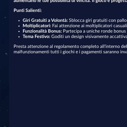
aumentano le tue possibilità di vincita. Il gioco è proget
Punti Salienti:
Giri Gratuiti a Volontà:
Sblocca giri gratuiti con pall
Moltiplicatori:
Fai attenzione ai moltiplicatori casual
Funzionalità Bonus:
Partecipa a uniche ronde bonus ch
Tema Festivo:
Goditi un design visivamente accattivan
Presta attenzione al regolamento completo all'interno del 
malfunzionamenti tutti i giochi e i pagamenti saranno inva