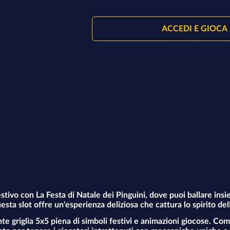
ACCEDI E GIOCA
HOT
HOT
HO
estivo con
La Festa di Natale dei Pinguini
, dove puoi ballare insi
ta slot offre un'esperienza deliziosa che cattura lo spirito dell
 griglia 5x5 piena di simboli festivi e animazioni giocose. Combi