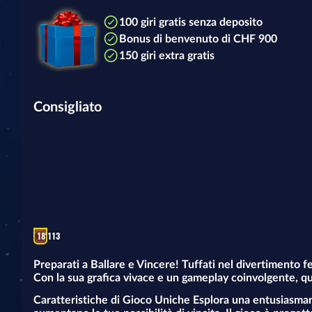
100 giri gratis senza deposito
Bonus di benvenuto di CHF 900
150 giri extra gratis
Consigliato
CHF 18'113
HOT
HOT
HOT
Preparati a Ballare e Vincere!
Tuffati nel divertimento f
Con la sua grafica vivace e un gameplay coinvolgente, ques
Caratteristiche di Gioco Uniche
Esplora una entusiasmante