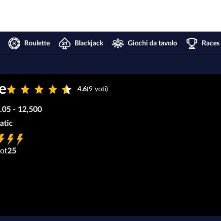
Roulette
Blackjack
Giochi da tavolo
Races
e
4.6
(9 voti)
.05 - 12,500
atic
lot
25