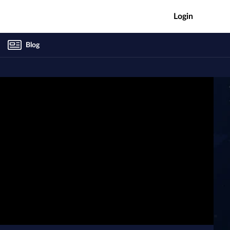
Cerca
Login
Blog