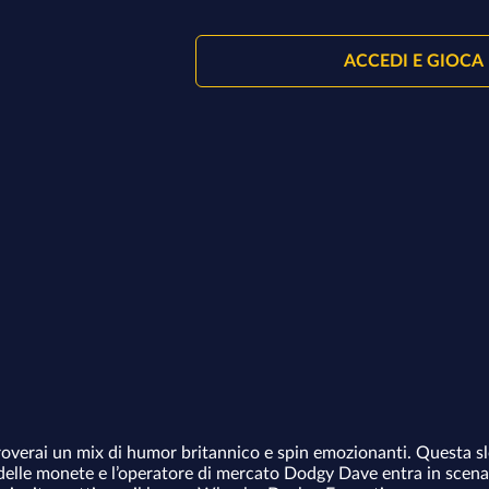
ACCEDI E GIOCA
HOT
HOT
HO
troverai un mix di humor britannico e spin emozionanti. Questa sl
lle monete e l’operatore di mercato Dodgy Dave entra in scena su