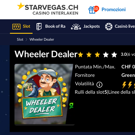
10
Promozioni
Slot
Book of Ra
Jackpots
Casinò live
Slot
Wheeler Dealer
Wheeler Dealer
3.0
(6 vo
Puntata Min./Max.
CHF 0
Fornitore
Green
Volatilità
Rulli della slot
5
|
Linee della s