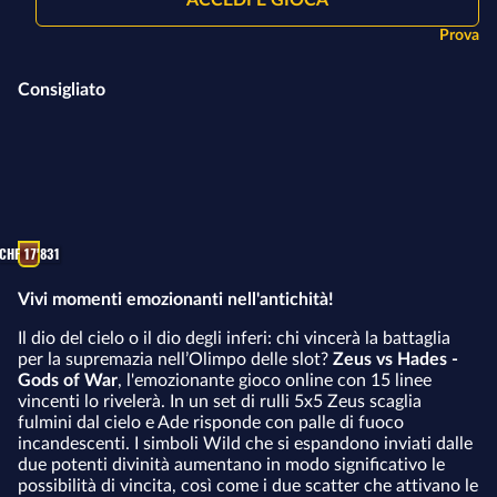
Prova
Consigliato
CHF 17'831
HOT
HOT
HOT
HO
Vivi momenti emozionanti nell'antichità!
Il dio del cielo o il dio degli inferi: chi vincerà la battaglia
per la supremazia nell’Olimpo delle slot?
Zeus vs Hades -
Gods of War
, l'emozionante gioco online con 15 linee
vincenti lo rivelerà. In un set di rulli 5x5 Zeus scaglia
fulmini dal cielo e Ade risponde con palle di fuoco
incandescenti. I simboli Wild che si espandono inviati dalle
due potenti divinità aumentano in modo significativo le
possibilità di vincita, così come i due scatter che attivano le